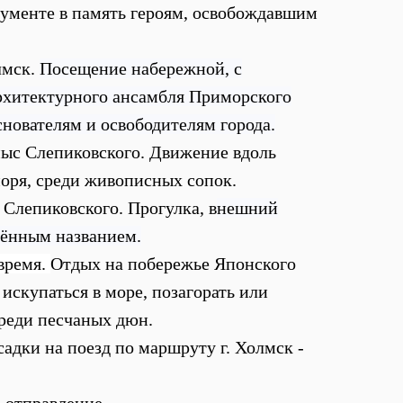
нументе в память героям, освобождавшим
лмск.
Посещение набережной, с
рхитектурного ансамбля Приморского
снователям и освободителям города.
ыс Слепиковского. Движение вдоль
оря, среди живописных сопок.
Слепиковского. Прогулка, в
нешний
мённым названием.
время.
Отдых на побережье Японского
искупаться в море, позагорать или
реди песчаных дюн.
садки на поезд по маршруту г. Холмск -