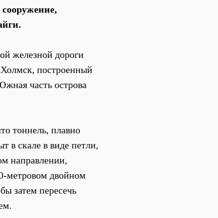
 сооружение,
айги.
кой железной дороги
 Холмск, построенный
 Южная часть острова
что тоннель, плавно
т в скале в виде петли,
том направлении,
00-метровом двойном
обы затем пересечь
ем.