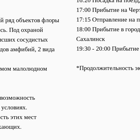
16:20 Посадка на поезд
17:00 Прибытие на Чер
17:15 Отправление на п
й ряд объектов флоры
18:00 Прибытие в горо
есь. Под охраной
Сахалинск
высших сосудистых
19:30 - 20:00 Прибытие
дов амфибий, 2 вида
*Продолжительность эк
 самом малолюдном
т возможность
 условиях.
сть этих мест
ыхающих.