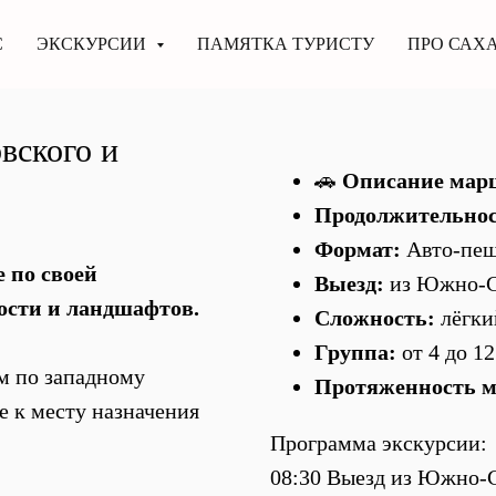
С
ЭКСКУРСИИ
ПАМЯТКА ТУРИСТУ
ПРО САХ
вского и
🚗
Описание мар
Продолжительнос
Формат:
Авто-пеш
 по своей
Выезд:
из Южно-С
ости и ландшафтов.
Сложность:
лёгкий
Группа:
от 4 до 12
ем по западному
Протяженность м
 к месту назначения
Программа экскурсии:
08:30 Выезд из Южно-