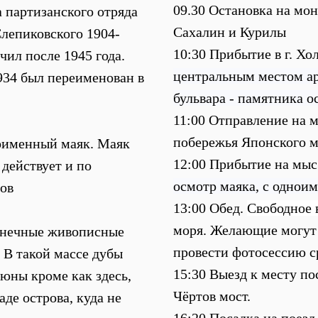
09.30 Остановка на мо
 партизанского отряда
Сахалин и Курилы
Слепиковского 1904-
10:30 Прибытие в г. Хо
чил после 1945 года.
центральным местом а
1934 был переименован в
бульвара - памятника о
11:00
Отправление на м
побережья Японского м
оименный маяк. Маяк
12:00 Прибытие на мыс 
 действует и по
осмотр маяка, с однои
ров
13:00 Обед.
Свободное 
моря. Желающие могут 
онечные живописные
провести фотосессию с
 В такой массе дубы
15:30 Выезд к месту по
дюны кроме как здесь,
Чёртов мост.
аде острова, куда не